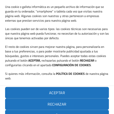
Una cookie o galleta informática es un pequeño archivo de información que se
RECENT POSTS
guarda en tu ordenador, “smartphone” o tableta cada vez que visitas nuestra
página web. Algunas cookies son nuestras y otras pertenecen a empresas
externas que prestan servicios para nuestra página web.
VRP ELECTRIC, tercer lloc en el Torneig de Pàdel del Club
Las cookies pueden ser de varios tipos: las cookies técnicas son necesarias para
Cámara Valencia
que nuestra página web pueda funcionar, no necesitan de tu autorización y son las
únicas que tenemos activadas por defecto.
QUÈ SÓN LES INSTAL·LACIONS SOLARS COMPARTIDES
El resto de cookies sirven para mejorar nuestra página, para personalizarla en
VRP ELECTRIC S’INCORPORA A AVICLIMA PER A CONTINUAR
base a tus preferencias, o para poder mostrarte publicidad ajustada a tus
búsquedas, gustos e intereses personales. Puedes aceptar todas estas cookies
IMPULSANT LA PROFESSIONALITZACIÓ DEL SECTOR
pulsando el botón
ACEPTAR,
rechazarlas pulsando el botón
RECHAZAR
o
configurarlas clicando en el apartado
CONFIGURACIÓN DE COOKIES
.
ERRORS QUE ENCARIXEN UNA INSTAL·LACIÓ SOLAR I COM
Si quieres más información, consulta la
POLÍTICA DE COOKIES
de nuestra página
EVITAR-LOS
web.
COM REDUIR EL CONSUM ELÈCTRIC A L’HIVERN SENSE
PERDRE EL CONFORT
ACEPTAR
RECHAZAR
ARCHIVES