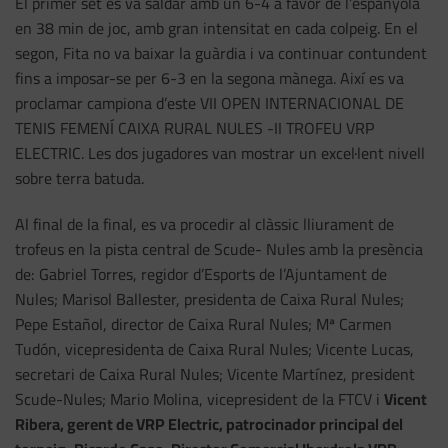
El primer set es va saldar amb un 6-4 a favor de l’espanyola
en 38 min de joc, amb gran intensitat en cada colpeig. En el
segon, Fita no va baixar la guàrdia i va continuar contundent
fins a imposar-se per 6-3 en la segona mànega. Així es va
proclamar campiona d’este VII OPEN INTERNACIONAL DE
TENIS FEMENÍ CAIXA RURAL NULES -II TROFEU VRP
ELECTRIC. Les dos jugadores van mostrar un excel·lent nivell
sobre terra batuda.
Al final de la final, es va procedir al clàssic lliurament de
trofeus en la pista central de Scude- Nules amb la presència
de: Gabriel Torres, regidor d’Esports de l’Ajuntament de
Nules; Marisol Ballester, presidenta de Caixa Rural Nules;
Pepe Estañol, director de Caixa Rural Nules; Mª Carmen
Tudón, vicepresidenta de Caixa Rural Nules; Vicente Lucas,
secretari de Caixa Rural Nules; Vicente Martínez, president
Scude-Nules; Mario Molina, vicepresident de la FTCV i
Vicent
Ribera, gerent de VRP Electric, patrocinador principal del