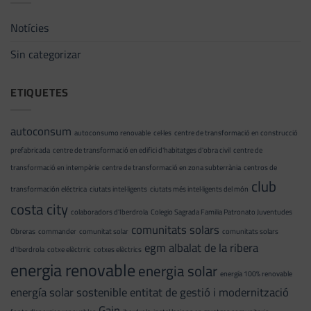
Notícies
Sin categorizar
ETIQUETES
autoconsum
autoconsumo renovable
cel·les
centre de transformació en construcció
prefabricada
centre de transformació en edifici d'habitatges d'obra civil
centre de
transformació en intempèrie
centre de transformació en zona subterrània
centros de
club
transformación eléctrica
ciutats intel·ligents
ciutats més intel·ligents del món
costa city
colaboradors d'Iberdrola
Colegio Sagrada Familia Patronato Juventudes
comunitats solars
Obreras
commander
comunitat solar
comunitats solars
egm albalat de la ribera
d'Iberdrola
cotxe elèctrric
cotxes elèctrics
energia renovable
energia solar
energía 100% renovable
energía solar sostenible
entitat de gestió i modernització
Gain