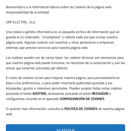
>
Instal·lacions
Industrials, Terciàries i Residencials.
Bienvenida/o a la información básica sobre las cookies de la página web
responsabilidad de la entidad:
>
Quadres elèctrics
en Sèrie i a Mesura.
VRP ELECTRIC, SLU
Una cookie o galleta informática es un pequeño archivo de información que se
guarda en tu ordenador, “smartphone” o tableta cada vez que visitas nuestra
página web. Algunas cookies son nuestras y otras pertenecen a empresas
externas que prestan servicios para nuestra página web.
Las cookies pueden ser de varios tipos: las cookies técnicas son necesarias para
que nuestra página web pueda funcionar, no necesitan de tu autorización y son las
SERVEIS
únicas que tenemos activadas por defecto.
INSTAL·LACIONS
El resto de cookies sirven para mejorar nuestra página, para personalizarla en
base a tus preferencias, o para poder mostrarte publicidad ajustada a tus
búsquedas, gustos e intereses personales. Puedes aceptar todas estas cookies
pulsando el botón
ACEPTAR,
rechazarlas pulsando el botón
RECHAZAR
o
ELÈCTRIQUES
configurarlas clicando en el apartado
CONFIGURACIÓN DE COOKIES
.
Si quieres más información, consulta la
POLÍTICA DE COOKIES
de nuestra página
MITJANA TENSIÓ
web.
ACEPTAR