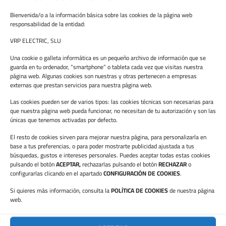
Bienvenida/o a la información básica sobre las cookies de la página web
responsabilidad de la entidad:
VRP ELECTRIC, SLU
Una cookie o galleta informática es un pequeño archivo de información que se
guarda en tu ordenador, “smartphone” o tableta cada vez que visitas nuestra
página web. Algunas cookies son nuestras y otras pertenecen a empresas
externas que prestan servicios para nuestra página web.
Las cookies pueden ser de varios tipos: las cookies técnicas son necesarias para
que nuestra página web pueda funcionar, no necesitan de tu autorización y son las
únicas que tenemos activadas por defecto.
Forma part del nostre equip
El resto de cookies sirven para mejorar nuestra página, para personalizarla en
base a tus preferencias, o para poder mostrarte publicidad ajustada a tus
Envia’ns el teu currículum, tindrem en compte el
búsquedas, gustos e intereses personales. Puedes aceptar todas estas cookies
teu perfil per als nostres processos de selecció.
pulsando el botón
ACEPTAR,
rechazarlas pulsando el botón
RECHAZAR
o
configurarlas clicando en el apartado
CONFIGURACIÓN DE COOKIES
.
Contacta con nosotros
Si quieres más información, consulta la
POLÍTICA DE COOKIES
de nuestra página
web.