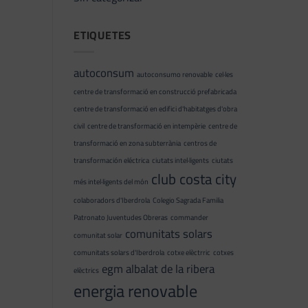
ETIQUETES
autoconsum
autoconsumo renovable
cel·les
centre de transformació en construcció prefabricada
centre de transformació en edifici d'habitatges d'obra
civil
centre de transformació en intempèrie
centre de
transformació en zona subterrània
centros de
transformación eléctrica
ciutats intel·ligents
ciutats
club costa city
més intel·ligents del món
colaboradors d'Iberdrola
Colegio Sagrada Familia
Patronato Juventudes Obreras
commander
comunitats solars
comunitat solar
comunitats solars d'Iberdrola
cotxe elèctrric
cotxes
egm albalat de la ribera
elèctrics
energia renovable