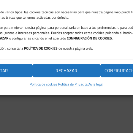
de varios tipos: las cookies técnicas son necesarias para que nuestra página web pueda f
n las únicas que tenemos activadas por defecto.
ven para mejorar nuestra página, para personalizarla en base a tus preferencias, o para po
as, gustos e intereses personales. Puedes aceptar todas estas cookies pulsando el botón
AZAR
o configurarlas clicando en el apartado
CONFIGURACIÓN DE COOKIES
.
ión, consulta la
POLÍTICA DE COOKIES
de nuestra página web.
TAR
RECHAZAR
CONFIGURACI
Política de cookies
Política de Privacitat
Avís legal