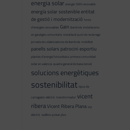
energia solar
energía 100% renovable
energía solar sostenible
entitat
de gestió i modernització
fonts
Gain
d'energies renovables
iberdrola
instal·lacions
en garatges comunitaris
instal·lació punt de recàrrega
jornada de colaboradores de iberdrola
mobilitat
panells solars
patrocini esportiu
plantes d'energia fotovoltaica
primera comunidad
solar en valencia
quadre general de baixa tensió
solucions energètiques
sostenibilitat
tipus de
vicent
carregador elèctric
transformador
ribera
Vicent Ribera Plana
vrp
electric
wallbox pulsar plus