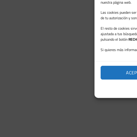
nuestra página web.
Las cookies pueden ser 
de tu autorización y so
El resto de cookies sir
ajustada a tus búsqued
pulsando el botón
RECH
Si quieres más informac
ACEP