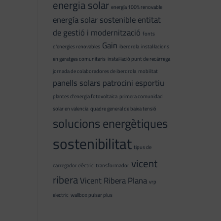
energia solar
energía 100% renovable
energía solar sostenible
entitat
de gestió i modernització
fonts
Gain
d'energies renovables
iberdrola
instal·lacions
en garatges comunitaris
instal·lació punt de recàrrega
jornada de colaboradores de iberdrola
mobilitat
panells solars
patrocini esportiu
plantes d'energia fotovoltaica
primera comunidad
solar en valencia
quadre general de baixa tensió
solucions energètiques
sostenibilitat
tipus de
vicent
carregador elèctric
transformador
ribera
Vicent Ribera Plana
vrp
electric
wallbox pulsar plus