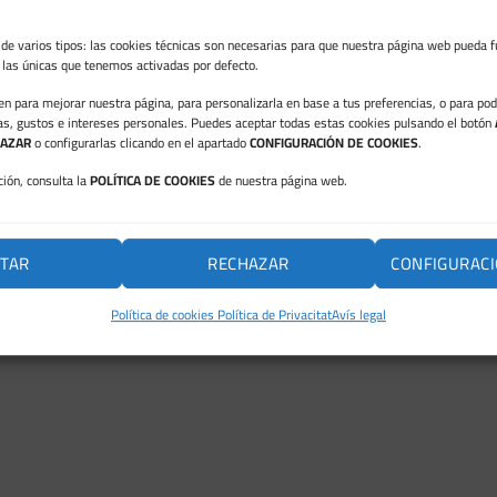
de varios tipos: las cookies técnicas son necesarias para que nuestra página web pueda f
n las únicas que tenemos activadas por defecto.
ven para mejorar nuestra página, para personalizarla en base a tus preferencias, o para po
as, gustos e intereses personales. Puedes aceptar todas estas cookies pulsando el botón
AZAR
o configurarlas clicando en el apartado
CONFIGURACIÓN DE COOKIES
.
ión, consulta la
POLÍTICA DE COOKIES
de nuestra página web.
TAR
RECHAZAR
CONFIGURACI
Política de cookies
Política de Privacitat
Avís legal