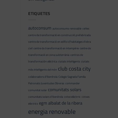
ETIQUETES
autoconsum
autoconsumo renovable
cel·les
centre de transformació en construcció prefabricada
centre de transformació en edifici d'habitatges d'obra
civil
centre de transformació en intempèrie
centre de
transformació en zona subterrània
centros de
transformación eléctrica
ciutats intel·ligents
ciutats
club costa city
més intel·ligents del món
colaboradors d'Iberdrola
Colegio Sagrada Familia
Patronato Juventudes Obreras
commander
comunitats solars
comunitat solar
comunitats solars d'Iberdrola
cotxe elèctrric
cotxes
egm albalat de la ribera
elèctrics
energia renovable