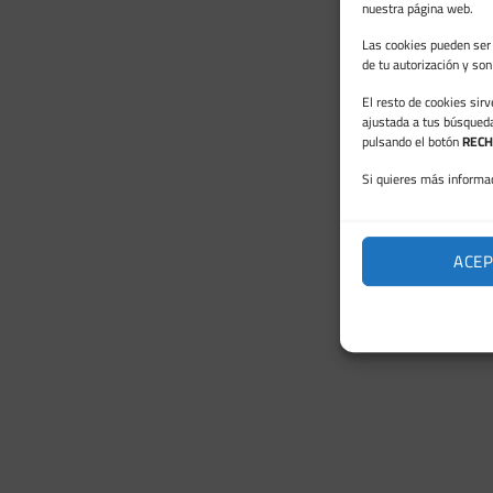
nuestra página web.
Las cookies pueden ser 
de tu autorización y so
El resto de cookies sir
ajustada a tus búsqued
pulsando el botón
RECH
Si quieres más informac
ACEP