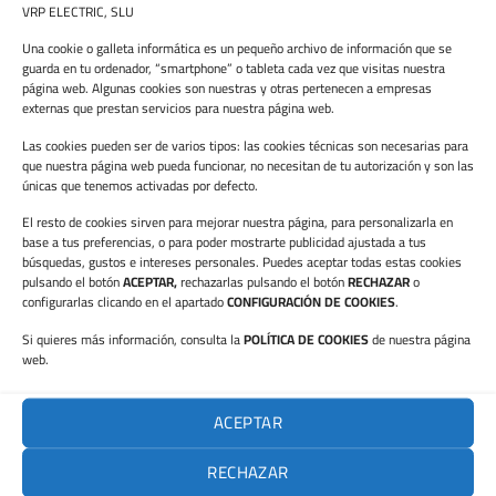
VRP ELECTRIC, SLU
Una cookie o galleta informática es un pequeño archivo de información que se
juny 2026
guarda en tu ordenador, “smartphone” o tableta cada vez que visitas nuestra
página web. Algunas cookies son nuestras y otras pertenecen a empresas
maig 2026
externas que prestan servicios para nuestra página web.
febrer 2026
Las cookies pueden ser de varios tipos: las cookies técnicas son necesarias para
que nuestra página web pueda funcionar, no necesitan de tu autorización y son las
únicas que tenemos activadas por defecto.
gener 2026
El resto de cookies sirven para mejorar nuestra página, para personalizarla en
octubre 2025
base a tus preferencias, o para poder mostrarte publicidad ajustada a tus
búsquedas, gustos e intereses personales. Puedes aceptar todas estas cookies
setembre 2025
pulsando el botón
ACEPTAR,
rechazarlas pulsando el botón
RECHAZAR
o
configurarlas clicando en el apartado
CONFIGURACIÓN DE COOKIES
.
maig 2025
Si quieres más información, consulta la
POLÍTICA DE COOKIES
de nuestra página
abril 2025
web.
febrer 2025
ACEPTAR
gener 2025
RECHAZAR
setembre 2024