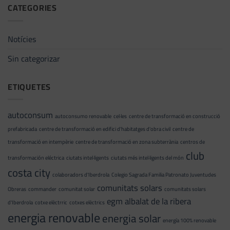
CATEGORIES
Notícies
Sin categorizar
ETIQUETES
autoconsum
autoconsumo renovable
cel·les
centre de transformació en construcció
prefabricada
centre de transformació en edifici d'habitatges d'obra civil
centre de
transformació en intempèrie
centre de transformació en zona subterrània
centros de
club
transformación eléctrica
ciutats intel·ligents
ciutats més intel·ligents del món
costa city
colaboradors d'Iberdrola
Colegio Sagrada Familia Patronato Juventudes
comunitats solars
Obreras
commander
comunitat solar
comunitats solars
egm albalat de la ribera
d'Iberdrola
cotxe elèctrric
cotxes elèctrics
energia renovable
energia solar
energía 100% renovable