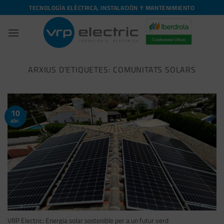
Skip
TECNOLOGÍA ELÉCTRICA, INSTALACIÓN Y MANTENIMIENTO
to
content
ARXIUS D'ETIQUETES:
COMUNITATS SOLARS
10
abr.
VRP Electric: Energia solar sostenible per a un futur verd