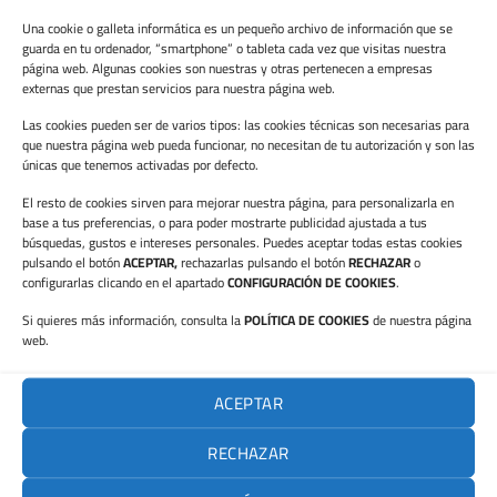
factura d’electricitat.
Una cookie o galleta informática es un pequeño archivo de información que se
guarda en tu ordenador, “smartphone” o tableta cada vez que visitas nuestra
Menys costos de manteniment: La llarga vida útil dels LED
página web. Algunas cookies son nuestras y otras pertenecen a empresas
significa menys despeses.
externas que prestan servicios para nuestra página web.
Ambient de treball millorat: Una il·luminació de qualitat
Las cookies pueden ser de varios tipos: las cookies técnicas son necesarias para
que nuestra página web pueda funcionar, no necesitan de tu autorización y son las
pot millorar el benestar dels empleats, augmentant la
únicas que tenemos activadas por defecto.
productivitat i reduint el absentisme.
El resto de cookies sirven para mejorar nuestra página, para personalizarla en
Compliment ambiental: Contribució positiva als objectius
base a tus preferencias, o para poder mostrarte publicidad ajustada a tus
de sostenibilitat i reducció d’emissions de carboni.
búsquedas, gustos e intereses personales. Puedes aceptar todas estas cookies
pulsando el botón
ACEPTAR,
rechazarlas pulsando el botón
RECHAZAR
o
configurarlas clicando en el apartado
CONFIGURACIÓN DE COOKIES
.
Si quieres más información, consulta la
POLÍTICA DE COOKIES
de nuestra página
web.
ACEPTAR
Sparky: el gos robot que olora
VRP Electric: Energia solar
subestacions
sostenible per a un futur verd
RECHAZAR