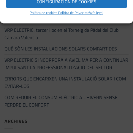
CONFIGURACIÓN DE COOKIES
RECENT POSTS
Política de cookies
Política de Privacitat
Avís legal
VRP ELECTRIC, tercer lloc en el Torneig de Pàdel del Club
Cámara Valencia
QUÈ SÓN LES INSTAL·LACIONS SOLARS COMPARTIDES
VRP ELECTRIC S’INCORPORA A AVICLIMA PER A CONTINUAR
IMPULSANT LA PROFESSIONALITZACIÓ DEL SECTOR
ERRORS QUE ENCARIXEN UNA INSTAL·LACIÓ SOLAR I COM
EVITAR-LOS
COM REDUIR EL CONSUM ELÈCTRIC A L’HIVERN SENSE
PERDRE EL CONFORT
ARCHIVES