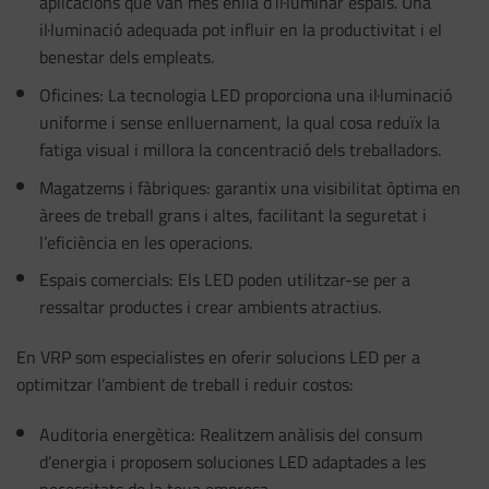
aplicacions que van més enllà d’il·luminar espais. Una
il·luminació adequada pot influir en la productivitat i el
benestar dels empleats.
Oficines: La tecnologia LED proporciona una il·luminació
uniforme i sense enlluernament, la qual cosa reduïx la
fatiga visual i millora la concentració dels treballadors.
Magatzems i fàbriques: garantix una visibilitat òptima en
àrees de treball grans i altes, facilitant la seguretat i
l’eficiència en les operacions.
Espais comercials: Els LED poden utilitzar-se per a
ressaltar productes i crear ambients atractius.
En VRP som especialistes en oferir solucions LED per a
optimitzar l’ambient de treball i reduir costos:
Auditoria energètica: Realitzem anàlisis del consum
d’energia i proposem soluciones LED adaptades a les
necessitats de la teua empresa.