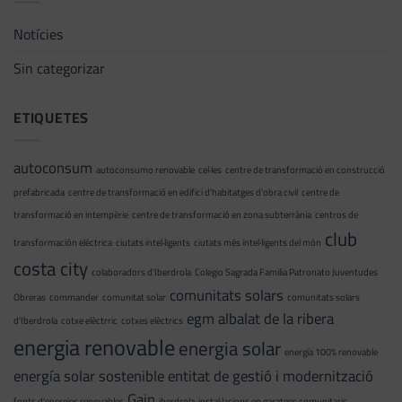
Notícies
Sin categorizar
ETIQUETES
autoconsum
autoconsumo renovable
cel·les
centre de transformació en construcció
prefabricada
centre de transformació en edifici d'habitatges d'obra civil
centre de
transformació en intempèrie
centre de transformació en zona subterrània
centros de
club
transformación eléctrica
ciutats intel·ligents
ciutats més intel·ligents del món
costa city
colaboradors d'Iberdrola
Colegio Sagrada Familia Patronato Juventudes
comunitats solars
Obreras
commander
comunitat solar
comunitats solars
egm albalat de la ribera
d'Iberdrola
cotxe elèctrric
cotxes elèctrics
energia renovable
energia solar
energía 100% renovable
energía solar sostenible
entitat de gestió i modernització
Gain
fonts d'energies renovables
iberdrola
instal·lacions en garatges comunitaris