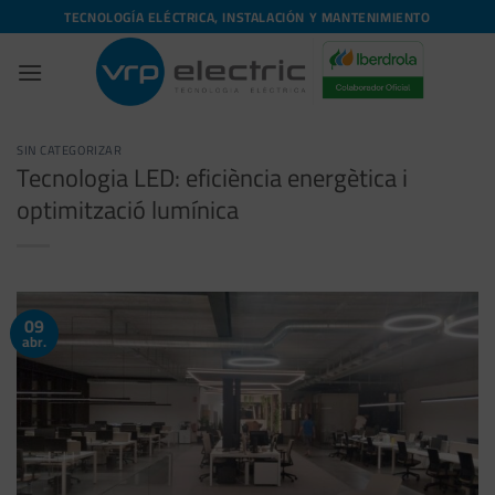
Skip
TECNOLOGÍA ELÉCTRICA, INSTALACIÓN Y MANTENIMIENTO
to
content
SIN CATEGORIZAR
Tecnologia LED: eficiència energètica i
optimització lumínica
09
abr.