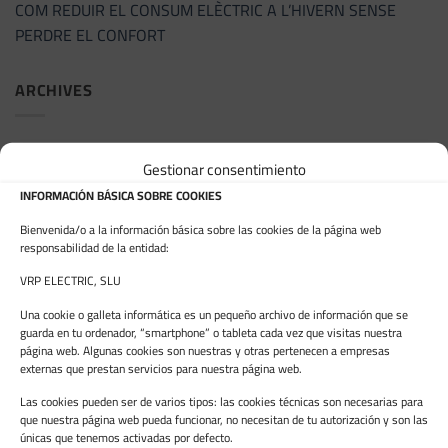
COM REDUIR EL CONSUM ELÈCTRIC A L’HIVERN SENSE
PERDRE EL CONFORT
ARCHIVES
juny 2026
Gestionar consentimiento
maig 2026
INFORMACIÓN BÁSICA SOBRE COOKIES
febrer 2026
Bienvenida/o a la información básica sobre las cookies de la página web
responsabilidad de la entidad:
gener 2026
VRP ELECTRIC, SLU
octubre 2025
Una cookie o galleta informática es un pequeño archivo de información que se
guarda en tu ordenador, “smartphone” o tableta cada vez que visitas nuestra
setembre 2025
página web. Algunas cookies son nuestras y otras pertenecen a empresas
externas que prestan servicios para nuestra página web.
maig 2025
Las cookies pueden ser de varios tipos: las cookies técnicas son necesarias para
abril 2025
que nuestra página web pueda funcionar, no necesitan de tu autorización y son las
únicas que tenemos activadas por defecto.