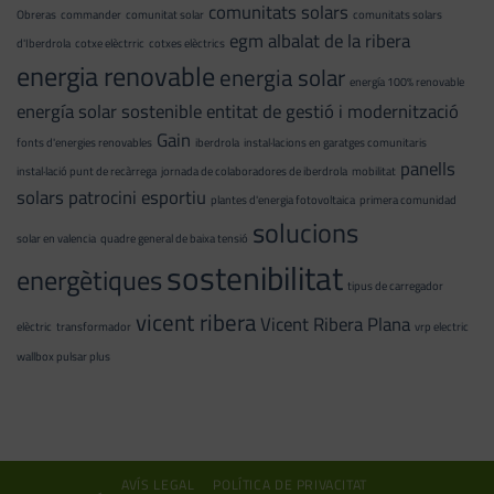
comunitats solars
Obreras
commander
comunitat solar
comunitats solars
egm albalat de la ribera
d'Iberdrola
cotxe elèctrric
cotxes elèctrics
energia renovable
energia solar
energía 100% renovable
energía solar sostenible
entitat de gestió i modernització
Gain
fonts d'energies renovables
iberdrola
instal·lacions en garatges comunitaris
panells
instal·lació punt de recàrrega
jornada de colaboradores de iberdrola
mobilitat
solars
patrocini esportiu
plantes d'energia fotovoltaica
primera comunidad
solucions
solar en valencia
quadre general de baixa tensió
sostenibilitat
energètiques
tipus de carregador
vicent ribera
Vicent Ribera Plana
elèctric
transformador
vrp electric
wallbox pulsar plus
AVÍS LEGAL
POLÍTICA DE PRIVACITAT