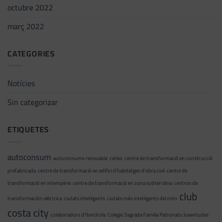
octubre 2022
març 2022
CATEGORIES
Notícies
Sin categorizar
ETIQUETES
autoconsum
autoconsumo renovable
cel·les
centre de transformació en construcció
prefabricada
centre de transformació en edifici d'habitatges d'obra civil
centre de
transformació en intempèrie
centre de transformació en zona subterrània
centros de
club
transformación eléctrica
ciutats intel·ligents
ciutats més intel·ligents del món
costa city
colaboradors d'Iberdrola
Colegio Sagrada Familia Patronato Juventudes