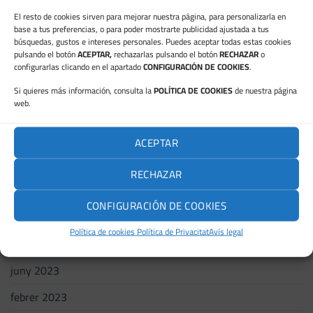
febrer 2025
El resto de cookies sirven para mejorar nuestra página, para personalizarla en
base a tus preferencias, o para poder mostrarte publicidad ajustada a tus
gener 2025
búsquedas, gustos e intereses personales. Puedes aceptar todas estas cookies
pulsando el botón
ACEPTAR,
rechazarlas pulsando el botón
RECHAZAR
o
setembre 2024
configurarlas clicando en el apartado
CONFIGURACIÓN DE COOKIES
.
juliol 2024
Si quieres más información, consulta la
POLÍTICA DE COOKIES
de nuestra página
web.
maig 2024
abril 2024
ACEPTAR
febrer 2024
RECHAZAR
gener 2024
CONFIGURACIÓN DE COOKIES
novembre 2023
Política de cookies
Política de Privacitat
Avís legal
octubre 2023
juny 2023
febrer 2023