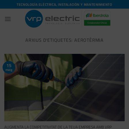
Skip
TECNOLOGÍA ELÉCTRICA, INSTALACIÓN Y MANTENIMIENTO
to
content
ARXIUS D'ETIQUETES:
AEROTÈRMIA
15
maig
AUGMENTA LA COMPETITIVITAT DE LA TEUA EMPRESA AMB VRP