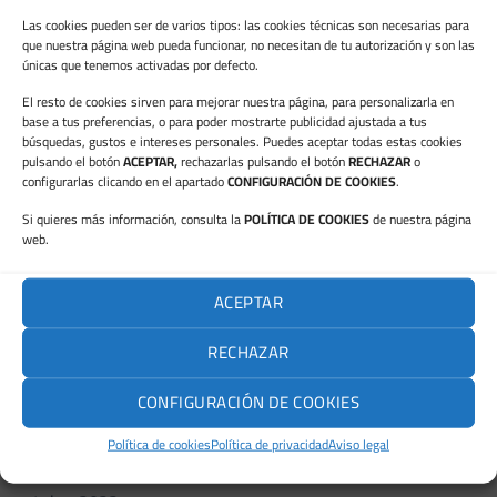
Las cookies pueden ser de varios tipos: las cookies técnicas son necesarias para
octubre 2023
que nuestra página web pueda funcionar, no necesitan de tu autorización y son las
únicas que tenemos activadas por defecto.
septiembre 2023
El resto de cookies sirven para mejorar nuestra página, para personalizarla en
agosto 2023
base a tus preferencias, o para poder mostrarte publicidad ajustada a tus
búsquedas, gustos e intereses personales. Puedes aceptar todas estas cookies
julio 2023
pulsando el botón
ACEPTAR,
rechazarlas pulsando el botón
RECHAZAR
o
configurarlas clicando en el apartado
CONFIGURACIÓN DE COOKIES
.
junio 2023
Si quieres más información, consulta la
POLÍTICA DE COOKIES
de nuestra página
web.
mayo 2023
marzo 2023
ACEPTAR
febrero 2023
RECHAZAR
enero 2023
CONFIGURACIÓN DE COOKIES
diciembre 2022
Política de cookies
Política de privacidad
Aviso legal
noviembre 2022