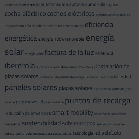
autoconsumo
autoconsumo solar
asistente smart iberdrola
ayudas
coche eléctrico
coches eléctricos
comunidades de vecinos
eficiencia
desgravaciones fiscales
día mundial del ahorro de energía
energía
energética
energía 100% renovable
solar
factura de la luz
FEMEVAL
energía verde
iberdrola
instalación de
iluminación led
instalaciones fotovoltaicas
placas solares
luces led
instalación de puntos de recarga
instalación eléctrica
paneles solares
placas solares
planes de luz a medida
plan
puntos de recarga
plan moves III
estable
precio estable
smart mobility
reducción de emisiones
smart solar
soluciones
sostenibilidad
subvenciones
energéticas
subvenciones para el
vehículo
tecnología led
autoconsumo
subvenciones para placas solares