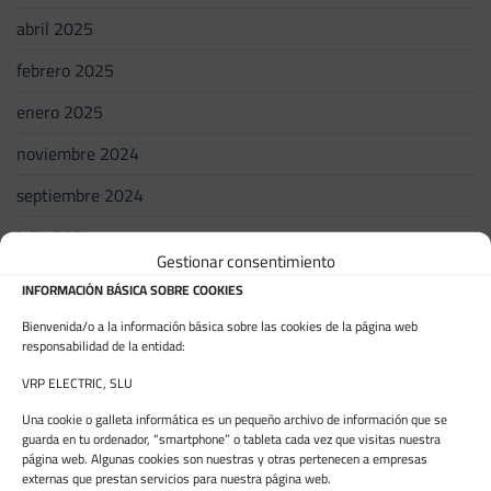
abril 2025
febrero 2025
enero 2025
noviembre 2024
septiembre 2024
julio 2024
Gestionar consentimiento
junio 2024
INFORMACIÓN BÁSICA SOBRE COOKIES
mayo 2024
Bienvenida/o a la información básica sobre las cookies de la página web
responsabilidad de la entidad:
abril 2024
VRP ELECTRIC, SLU
febrero 2024
Una cookie o galleta informática es un pequeño archivo de información que se
guarda en tu ordenador, “smartphone” o tableta cada vez que visitas nuestra
enero 2024
página web. Algunas cookies son nuestras y otras pertenecen a empresas
externas que prestan servicios para nuestra página web.
noviembre 2023