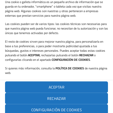
Una cookie o galleta informática es un pequeño archivo de información que se
diciembre 2025
guarda en tu ordenador, “smartphone” o tableta cada vez que visitas nuestra
página web. Algunas cookies son nuestras y otras pertenecen a empresas
octubre 2025
externas que prestan servicios para nuestra página web.
septiembre 2025
Las cookies pueden ser de varios tipos: las cookies técnicas son necesarias para
que nuestra página web pueda funcionar, no necesitan de tu autorización y son las
mayo 2025
únicas que tenemos activadas por defecto.
El resto de cookies sirven para mejorar nuestra página, para personalizarla en
abril 2025
base a tus preferencias, o para poder mostrarte publicidad ajustada a tus
búsquedas, gustos e intereses personales. Puedes aceptar todas estas cookies
febrero 2025
pulsando el botón
ACEPTAR,
rechazarlas pulsando el botón
RECHAZAR
o
configurarlas clicando en el apartado
CONFIGURACIÓN DE COOKIES
.
enero 2025
Si quieres más información, consulta la
POLÍTICA DE COOKIES
de nuestra página
noviembre 2024
web.
septiembre 2024
ACEPTAR
julio 2024
RECHAZAR
junio 2024
CONFIGURACIÓN DE COOKIES
mayo 2024