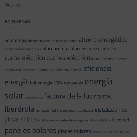
Noticias
ETIQUETAS
ahorro energético
aerotermia
ahorrar en la factura de la luz
ahorro
autoconsumo
autoconsumo solar
asistente smart iberdrola
ayudas
coche eléctrico
coches eléctricos
comunidades de vecinos
eficiencia
desgravaciones fiscales
día mundial del ahorro de energía
energía
energética
energía 100% renovable
solar
factura de la luz
FEMEVAL
energía verde
iberdrola
instalación de
iluminación led
instalaciones fotovoltaicas
placas solares
luces led
instalación de puntos de recarga
instalación eléctrica
paneles solares
placas solares
planes de luz a medida
plan