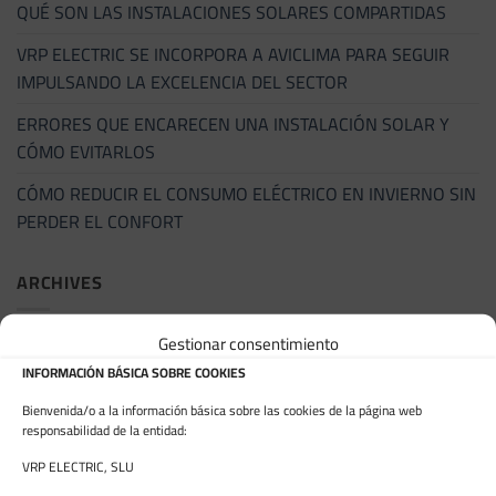
QUÉ SON LAS INSTALACIONES SOLARES COMPARTIDAS
VRP ELECTRIC SE INCORPORA A AVICLIMA PARA SEGUIR
IMPULSANDO LA EXCELENCIA DEL SECTOR
ERRORES QUE ENCARECEN UNA INSTALACIÓN SOLAR Y
CÓMO EVITARLOS
CÓMO REDUCIR EL CONSUMO ELÉCTRICO EN INVIERNO SIN
PERDER EL CONFORT
ARCHIVES
Gestionar consentimiento
junio 2026
INFORMACIÓN BÁSICA SOBRE COOKIES
mayo 2026
Bienvenida/o a la información básica sobre las cookies de la página web
febrero 2026
responsabilidad de la entidad:
VRP ELECTRIC, SLU
enero 2026