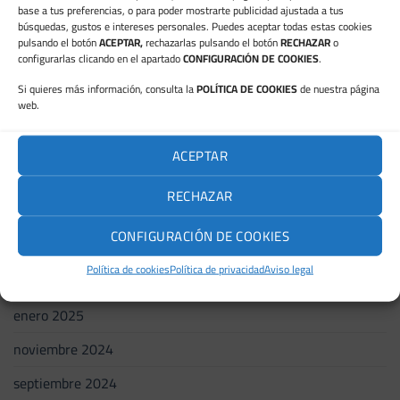
mayo 2026
base a tus preferencias, o para poder mostrarte publicidad ajustada a tus
búsquedas, gustos e intereses personales. Puedes aceptar todas estas cookies
febrero 2026
pulsando el botón
ACEPTAR,
rechazarlas pulsando el botón
RECHAZAR
o
configurarlas clicando en el apartado
CONFIGURACIÓN DE COOKIES
.
enero 2026
Si quieres más información, consulta la
POLÍTICA DE COOKIES
de nuestra página
web.
diciembre 2025
octubre 2025
ACEPTAR
septiembre 2025
RECHAZAR
mayo 2025
CONFIGURACIÓN DE COOKIES
abril 2025
Política de cookies
Política de privacidad
Aviso legal
febrero 2025
enero 2025
noviembre 2024
septiembre 2024