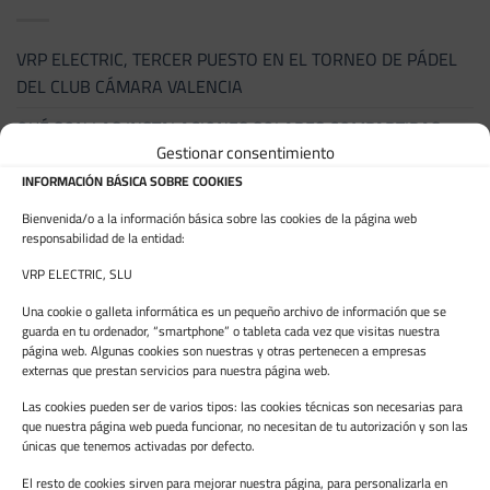
VRP ELECTRIC, TERCER PUESTO EN EL TORNEO DE PÁDEL
DEL CLUB CÁMARA VALENCIA
QUÉ SON LAS INSTALACIONES SOLARES COMPARTIDAS
Gestionar consentimiento
VRP ELECTRIC SE INCORPORA A AVICLIMA PARA SEGUIR
INFORMACIÓN BÁSICA SOBRE COOKIES
IMPULSANDO LA EXCELENCIA DEL SECTOR
Bienvenida/o a la información básica sobre las cookies de la página web
ERRORES QUE ENCARECEN UNA INSTALACIÓN SOLAR Y
responsabilidad de la entidad:
CÓMO EVITARLOS
VRP ELECTRIC, SLU
CÓMO REDUCIR EL CONSUMO ELÉCTRICO EN INVIERNO SIN
Una cookie o galleta informática es un pequeño archivo de información que se
guarda en tu ordenador, “smartphone” o tableta cada vez que visitas nuestra
PERDER EL CONFORT
página web. Algunas cookies son nuestras y otras pertenecen a empresas
externas que prestan servicios para nuestra página web.
ARCHIVES
Las cookies pueden ser de varios tipos: las cookies técnicas son necesarias para
que nuestra página web pueda funcionar, no necesitan de tu autorización y son las
únicas que tenemos activadas por defecto.
junio 2026
El resto de cookies sirven para mejorar nuestra página, para personalizarla en