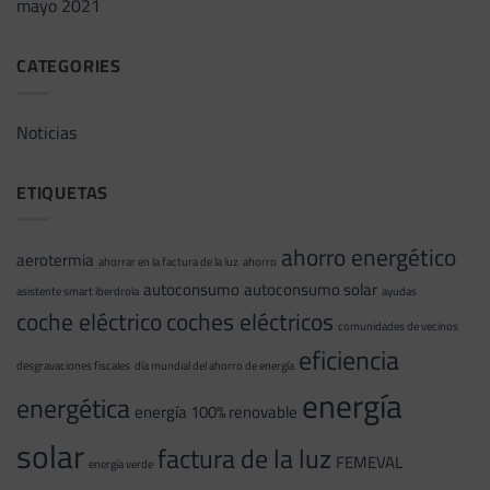
mayo 2021
CATEGORIES
Noticias
ETIQUETAS
ahorro energético
aerotermia
ahorrar en la factura de la luz
ahorro
autoconsumo
autoconsumo solar
asistente smart iberdrola
ayudas
coche eléctrico
coches eléctricos
comunidades de vecinos
eficiencia
desgravaciones fiscales
día mundial del ahorro de energía
energía
energética
energía 100% renovable
solar
factura de la luz
FEMEVAL
energía verde