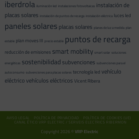
iberdrola
instalación de
iluminación led
instalaciones fotovoltaicas
placas solares
luces led
instalación de puntos de recarga
instalación eléctrica
paneles solares
placas solares
planes de luz a medida
plan
puntos de recarga
plan moves III
estable
precio estable
smart mobility
reducción de emisiones
smart solar
soluciones
sostenibilidad
subvenciones
energéticas
subvenciones para el
vehículo
tecnología led
autoconsumo
subvenciones para placas solares
eléctrico
vehículos eléctricos
Vicent Ribera
AVISO LEGAL
POLÍTICA DE PRIVACIDAD
POLÍTICA DE COOKIES (UE)
CANAL ÉTICO VRP ELECTRIC / SERVEIS ELECTRICS RIBERMON
Copyright 2026 ©
VRP Electric