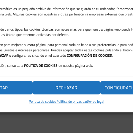
formática es un pequeño archivo de información que se guarda en tu ordenador, “smartphon
ina web. Algunas cookies son nuestras y otras pertenecen a empresas externas que prest
de varios tipos: las cookies técnicas son necesarias para que nuestra página web pueda f
n las únicas que tenemos activadas por defecto.
ven para mejorar nuestra página, para personalizarla en base a tus preferencias, o para po
as, gustos e intereses personales. Puedes aceptar todas estas cookies pulsando el botón
AZAR
o configurarlas clicando en el apartado
CONFIGURACIÓN DE COOKIES
.
ión, consulta la
POLÍTICA DE COOKIES
de nuestra página web.
TAR
RECHAZAR
CONFIGURACI
Política de cookies
Política de privacidad
Aviso legal