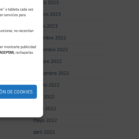
marzo 2023
e” o tableta cada vez
febrero 2023
an servicios para
enero 2023
uncionar, no necesitan
diciembre 2022
der mostrarte publicidad
noviembre 2022
ACEPTAR,
rechazarlas
octubre 2022
septiembre 2022
agosto 2022
ÓN DE COOKIES
julio 2022
junio 2022
mayo 2022
abril 2022