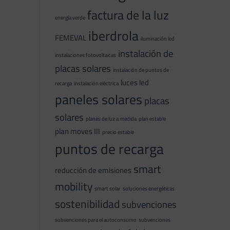
factura de la luz
energía verde
iberdrola
FEMEVAL
iluminación led
instalación de
instalaciones fotovoltaicas
placas solares
instalación de puntos de
luces led
recarga
instalación eléctrica
paneles solares
placas
solares
planes de luz a medida
plan estable
plan moves III
precio estable
puntos de recarga
smart
reducción de emisiones
mobility
smart solar
soluciones energéticas
sostenibilidad
subvenciones
subvenciones para el autoconsumo
subvenciones