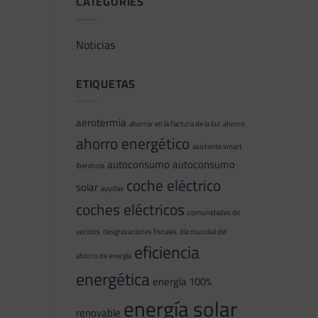
CATEGORIES
Noticias
ETIQUETAS
aerotermia
ahorrar en la factura de la luz
ahorro
ahorro energético
asistente smart
autoconsumo
autoconsumo
iberdrola
coche eléctrico
solar
ayudas
coches eléctricos
comunidades de
vecinos
desgravaciones fiscales
día mundial del
eficiencia
ahorro de energía
energética
energía 100%
energía solar
renovable